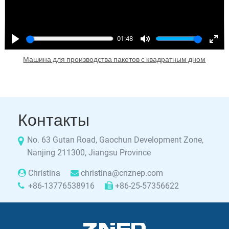
01:48
Play
Mute
Enter
Машина для производства пакетов с квадратным дном
fulls
Контакты
No. 63 Gutan Road, Gaochun Development Zone,
Nanjing 211300, Jiangsu Province
Christina
christina@cnznep.com
+86-13776538916
+86-25-57356622