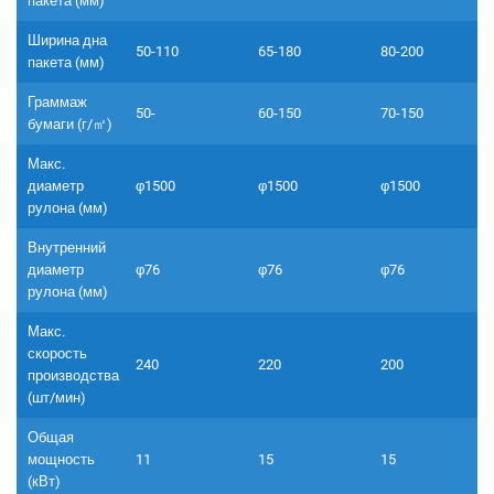
пакета (мм)
Ширина дна
50-110
65-180
80-200
пакета (мм)
Граммаж
50-
60-150
70-150
бумаги (г/㎡)
Макс.
диаметр
φ1500
φ1500
φ1500
рулона (мм)
Внутренний
диаметр
φ76
φ76
φ76
рулона (мм)
Макс.
скорость
240
220
200
производства
(шт/мин)
Общая
мощность
11
15
15
(кВт)