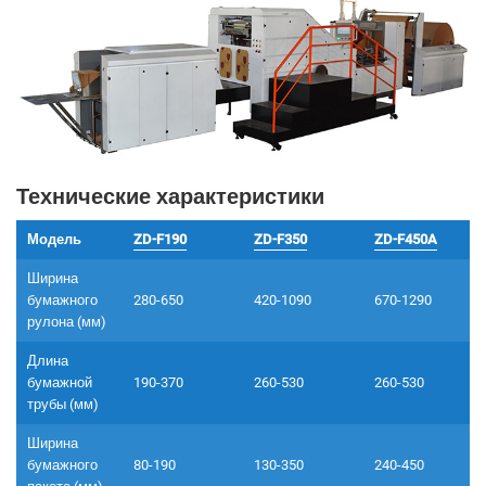
Технические характеристики
Модель
ZD-F190
ZD-F350
ZD-F450A
Ширина
бумажного
280-650
420-1090
670-1290
рулона (мм)
Длина
бумажной
190-370
260-530
260-530
трубы (мм)
Ширина
бумажного
80-190
130-350
240-450